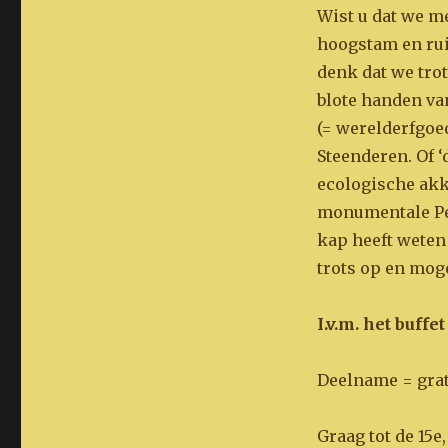
Wist u dat we m
hoogstam en rui
denk dat we tro
blote handen va
(= werelderfgoed
Steenderen. Of ‘
ecologische akk
monumentale Pep
kap heeft weten
trots op en moge
I.v.m. het buff
Deelname = grat
Graag tot de 15e,