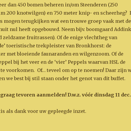
eer dan 450 bomen beheren in/om Steenderen (250
m 200 knotwilgen) en 750 meter knip- en scheerheg? 
ts mogen terugkijken wat een trouwe groep vaak met de
nuit nul heeft opgebouwd. Neem bijv. boomgaard Addin
 zeldzame fruitrassen). Of de enige vlechtheg van
de’ toeristische trekpleister van Bronkhorst: de
er met bloeiende faunaranden en wilgenzoom. Of de
pel bij het veer en de ‘vier’ Peppels waarvan HSL de
 te voorkomen. Of… teveel om op te noemen! Daar zijn 
n we best bij stil staan onder het genot van dit buffet.
et graag tevoren aanmelden! D.w.z. vóór dinsdag 11 dec.
is als dank voor uw gepleegde inzet.