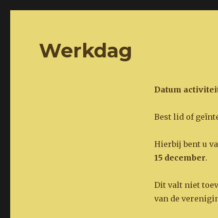
Het Steenders Landschap
natuur en landschapvereniging
Werkdag
Datum activiteit
Best lid of geï
Hierbij bent u 
15 december
.
Dit valt niet to
van de verenigi