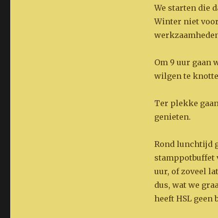
We starten die 
Winter niet voor
werkzaamheden 
Om 9 uur gaan w
wilgen te knotte
Ter plekke gaan 
genieten.
Rond lunchtijd g
stamppotbuffet 
uur, of zoveel l
dus, wat we graa
heeft HSL geen 