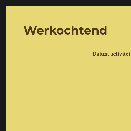
Het Steenders Landschap
natuur en landschapvereniging
Werkochtend
Datum activiteit