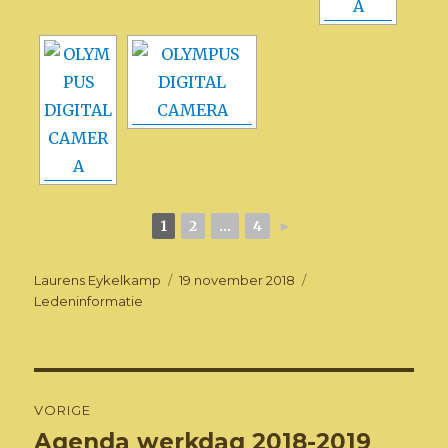
1
2
...
4
►
Auteur
Geplaatst
Categorieën
Laurens Eykelkamp
19 november 2018
op
Ledeninformatie
Bericht
VORIGE
navigatie
Agenda werkdag 2018-2019
Vorig