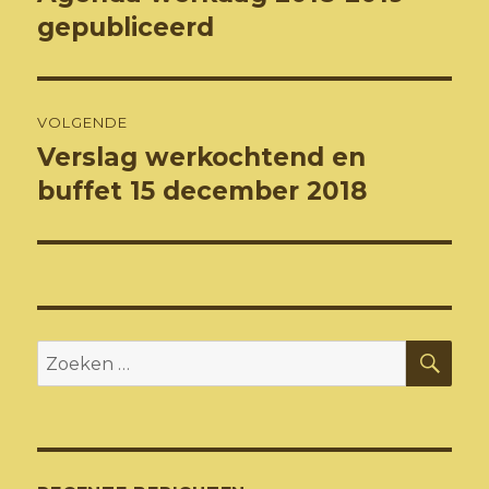
bericht:
gepubliceerd
VOLGENDE
Verslag werkochtend en
Volgend
bericht:
buffet 15 december 2018
ZO
Zoeken
naar: