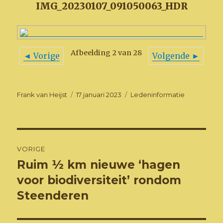
IMG_20230107_091050063_HDR
Afbeelding 2 van 28
◄ Vorige
Volgende ►
Auteur
Geplaatst
Categorieën
Frank van Heijst
17 januari 2023
Ledeninformatie
op
Bericht
VORIGE
navigatie
Ruim ½ km nieuwe ‘hagen
Vorig
bericht:
voor biodiversiteit’ rondom
Steenderen