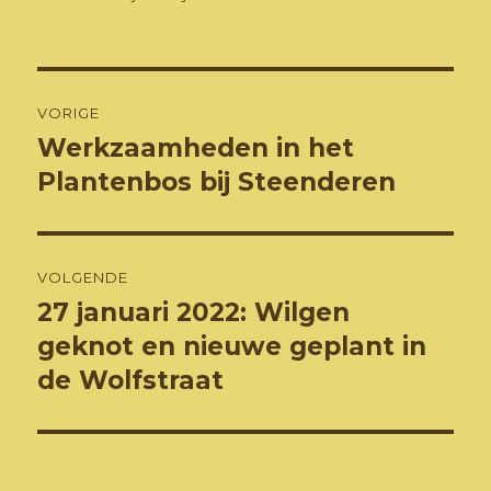
op
Bericht
VORIGE
navigatie
Werkzaamheden in het
Vorig
bericht:
Plantenbos bij Steenderen
VOLGENDE
27 januari 2022: Wilgen
Volgend
bericht:
geknot en nieuwe geplant in
de Wolfstraat