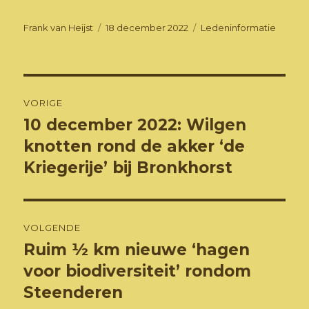
Auteur
Geplaatst
Categorieën
Frank van Heijst
18 december 2022
Ledeninformatie
op
Bericht
VORIGE
navigatie
10 december 2022: Wilgen
Vorig
bericht:
knotten rond de akker ‘de
Kriegerije’ bij Bronkhorst
VOLGENDE
Ruim ½ km nieuwe ‘hagen
Volgend
bericht:
voor biodiversiteit’ rondom
Steenderen