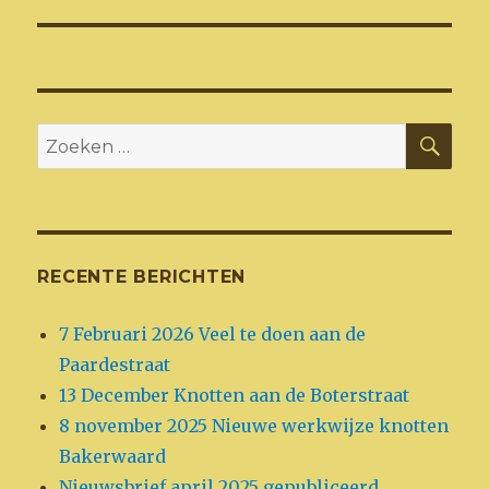
ZO
Zoeken
naar:
RECENTE BERICHTEN
7 Februari 2026 Veel te doen aan de
Paardestraat
13 December Knotten aan de Boterstraat
8 november 2025 Nieuwe werkwijze knotten
Bakerwaard
Nieuwsbrief april 2025 gepubliceerd