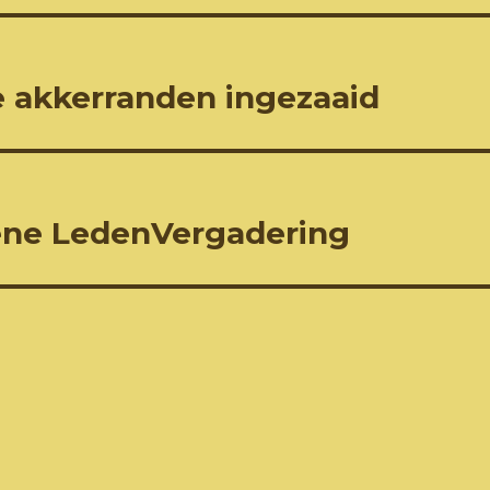
ke akkerranden ingezaaid
mene LedenVergadering