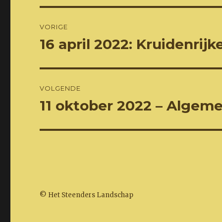
Bericht
VORIGE
navigatie
16 april 2022: Kruidenrij
Vorig
bericht:
VOLGENDE
11 oktober 2022 – Alge
Volgend
bericht:
© Het Steenders Landschap