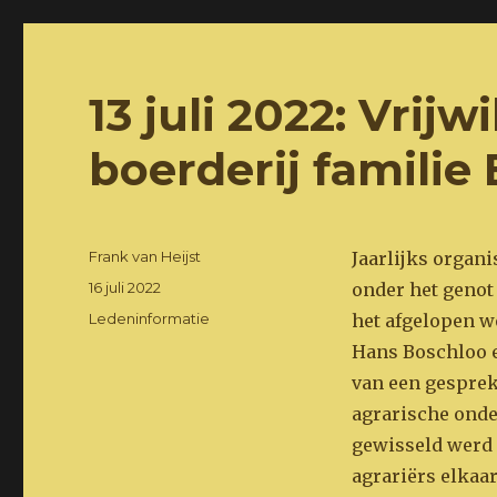
Het Steenders Landschap
natuur en landschapvereniging
13 juli 2022: Vrij
boerderij famili
Auteur
Frank van Heijst
Jaarlijks organi
Geplaatst
16 juli 2022
onder het genot
op
Categorieën
Ledeninformatie
het afgelopen we
Hans Boschloo 
van een gesprek
agrarische onde
gewisseld werd 
agrariërs elkaa